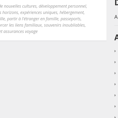
de nouvelles cultures
,
développement personnel
,
es horizons
,
expériences uniques
,
hébergement
,
A
lle
,
partir à l'étranger en famille
,
passeports
,
rcer les liens familiaux
,
souvenirs inoubliables
,
 et assurances voyage