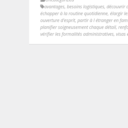
avantages
,
besoins logistiques
,
découvrir 
échapper à la routine quotidienne
,
élargir l
ouverture d'esprit
,
partir à l étranger en fami
planifier soigneusement chaque détail
,
renfo
vérifier les formalités administratives
,
visas