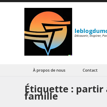
Aller
au
contenu
(Pressez
leblogdum
Entrée)
Découvrir, Inspirer, P
À propos de nous
Contact
Étiquette :
partir
famille