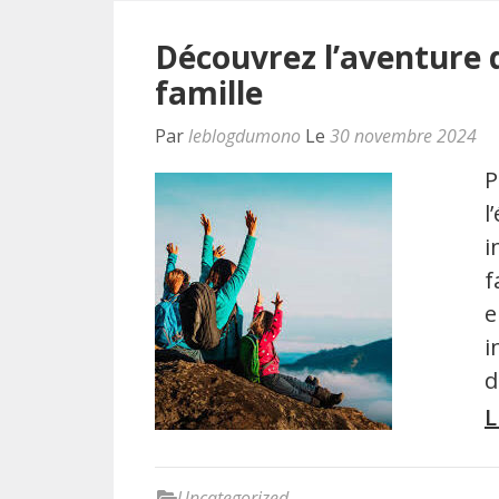
Découvrez l’aventure d
famille
Par
leblogdumono
Le
30 novembre 2024
P
l
i
f
e
i
d
L
Uncategorized