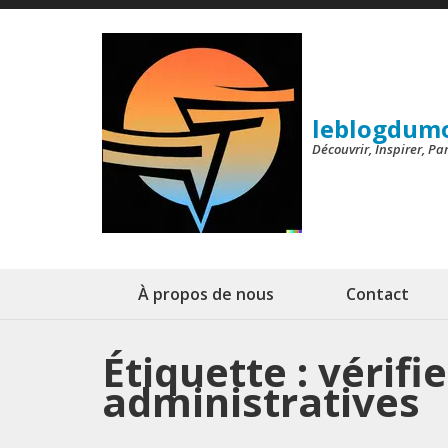
Aller
au
contenu
(Pressez
leblogdum
Entrée)
Découvrir, Inspirer, P
À propos de nous
Contact
Étiquette :
vérifi
administratives