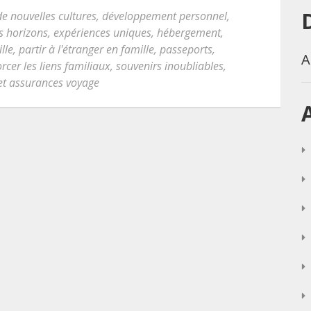
de nouvelles cultures
,
développement personnel
,
es horizons
,
expériences uniques
,
hébergement
,
lle
,
partir à l'étranger en famille
,
passeports
,
A
rcer les liens familiaux
,
souvenirs inoubliables
,
 et assurances voyage