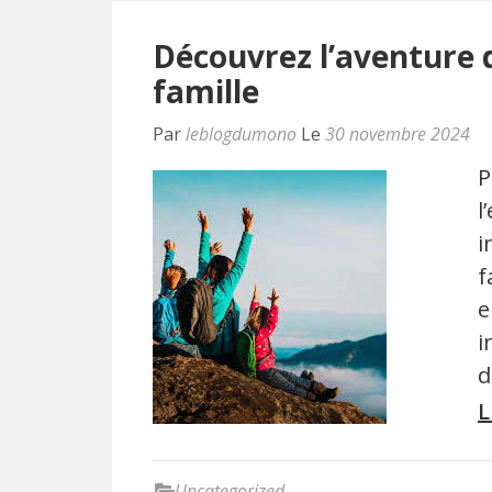
Découvrez l’aventure d
famille
Par
leblogdumono
Le
30 novembre 2024
P
l
i
f
e
i
d
L
Uncategorized