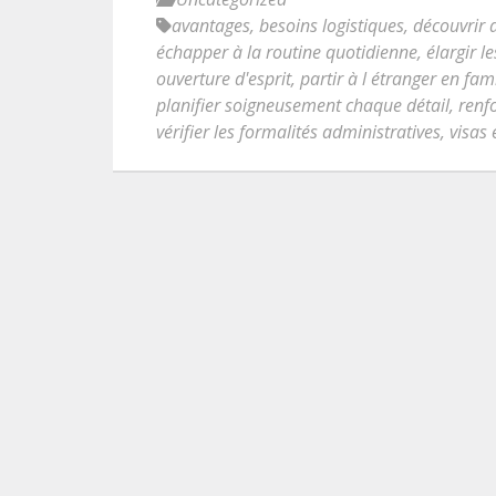
avantages
,
besoins logistiques
,
découvrir 
échapper à la routine quotidienne
,
élargir l
ouverture d'esprit
,
partir à l étranger en fami
planifier soigneusement chaque détail
,
renfo
vérifier les formalités administratives
,
visas