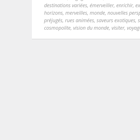
destinations variées
,
émerveiller
,
enrichir
,
ex
horizons
,
merveilles
,
monde
,
nouvelles pers
préjugés
,
rues animées
,
saveurs exotiques
,
cosmopolite
,
vision du monde
,
visiter
,
voyag