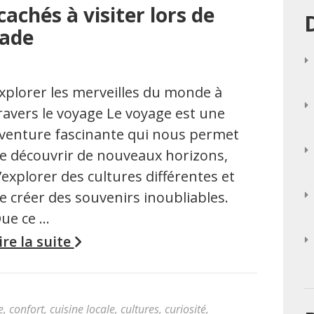
achés à visiter lors de
pade
xplorer les merveilles du monde à
ravers le voyage Le voyage est une
venture fascinante qui nous permet
e découvrir de nouveaux horizons,
’explorer des cultures différentes et
e créer des souvenirs inoubliables.
ue ce …
ire la suite
e
,
confort
,
cuisine locale
,
cultures
,
curiosité
,