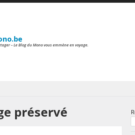
ono.be
artager – Le Blog du Mono vous emmène en voyage.
ge préservé
R