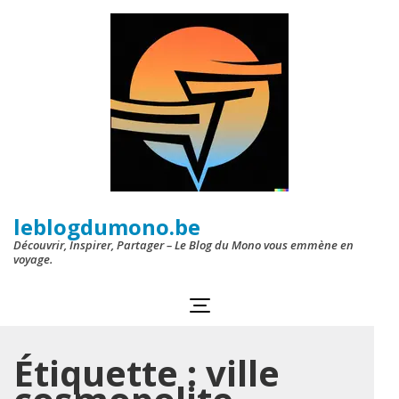
Aller
au
contenu
(Pressez
Entrée)
leblogdumono.be
Découvrir, Inspirer, Partager – Le Blog du Mono vous emmène en
voyage.
Étiquette :
ville