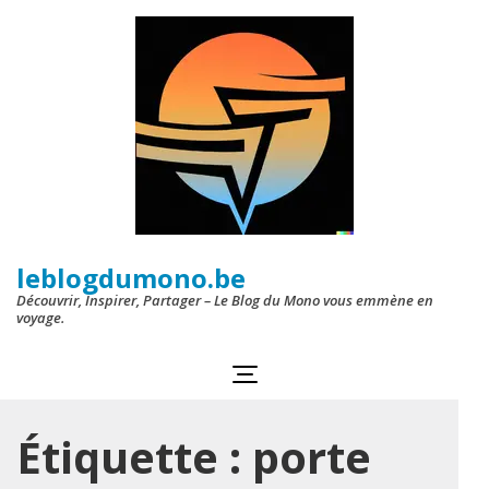
Aller
au
contenu
(Pressez
Entrée)
leblogdumono.be
Découvrir, Inspirer, Partager – Le Blog du Mono vous emmène en
voyage.
Étiquette :
porte