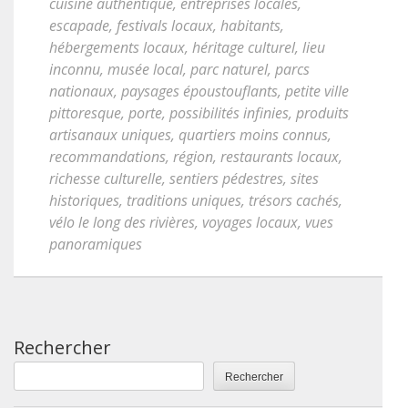
cuisine authentique
,
entreprises locales
,
escapade
,
festivals locaux
,
habitants
,
hébergements locaux
,
héritage culturel
,
lieu
inconnu
,
musée local
,
parc naturel
,
parcs
nationaux
,
paysages époustouflants
,
petite ville
pittoresque
,
porte
,
possibilités infinies
,
produits
artisanaux uniques
,
quartiers moins connus
,
recommandations
,
région
,
restaurants locaux
,
richesse culturelle
,
sentiers pédestres
,
sites
historiques
,
traditions uniques
,
trésors cachés
,
vélo le long des rivières
,
voyages locaux
,
vues
panoramiques
Rechercher
Rechercher