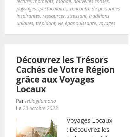
lecture
,
moments
,
monde
,
nouvelles choses
,
paysages spectaculaires
,
rencontre de personnes
inspirantes
,
ressourcer
,
stressant
,
traditions
uniques
,
trépidant
,
vie épanouissante
,
voyages
Découvrez les Trésors
Cachés de Votre Région
grâce aux Voyages
Locaux
Par
leblogdumono
Le
20 octobre 2023
Voyages Locaux
: Découvrez les