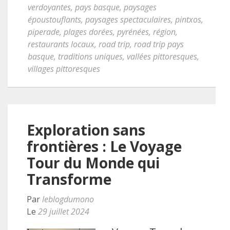
verdoyantes
,
pays basque
,
paysages
époustouflants
,
paysages spectaculaires
,
pintxos
,
piperade
,
plages dorées
,
pyrénées
,
région
,
restaurants locaux
,
road trip
,
road trip pays
basque
,
traditions uniques
,
vallées pittoresques
,
villages pittoresques
Exploration sans
frontières : Le Voyage
Tour du Monde qui
Transforme
Par
leblogdumono
Le
29 juillet 2024