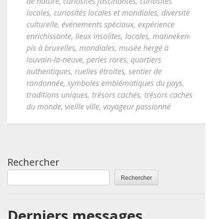
de nature
,
curiosités fascinantes
,
curiosités
locales
,
curiosités locales et mondiales
,
diversité
culturelle
,
événements spéciaux
,
expérience
enrichissante
,
lieux insolites
,
locales
,
manneken-
pis à bruxelles
,
mondiales
,
musée hergé à
louvain-la-neuve
,
perles rares
,
quartiers
authentiques
,
ruelles étroites
,
sentier de
randonnée
,
symboles emblématiques du pays
,
traditions uniques
,
trésors cachés
,
trésors cachés
du monde
,
vieille ville
,
voyageur passionné
Rechercher
Rechercher
Derniers messages