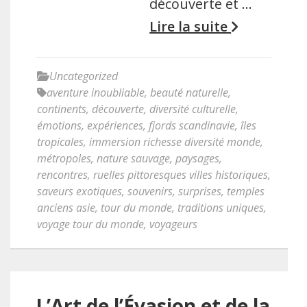
découverte et …
Lire la suite
Uncategorized
aventure inoubliable
,
beauté naturelle
,
continents
,
découverte
,
diversité culturelle
,
émotions
,
expériences
,
fjords scandinavie
,
îles
tropicales
,
immersion richesse diversité monde
,
métropoles
,
nature sauvage
,
paysages
,
rencontres
,
ruelles pittoresques villes historiques
,
saveurs exotiques
,
souvenirs
,
surprises
,
temples
anciens asie
,
tour du monde
,
traditions uniques
,
voyage tour du monde
,
voyageurs
L’Art de l’Évasion et de la