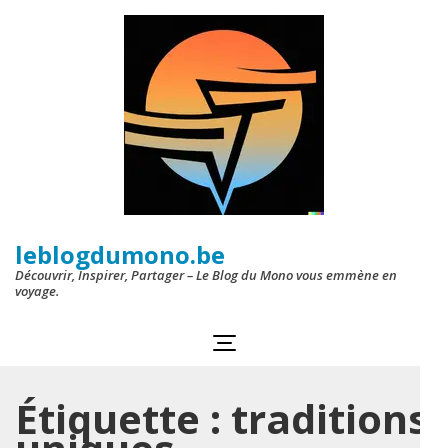
Aller
au
contenu
(Pressez
Entrée)
leblogdumono.be
Découvrir, Inspirer, Partager – Le Blog du Mono vous emmène en
voyage.
Étiquette :
traditions