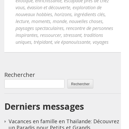
exotique
,
enrichissante
,
escapade près de chez
vous
,
évasion et découverte
,
exploration de
nouveaux hobbies
,
horizons
,
ingrédients clés
,
lecture
,
moments
,
monde
,
nouvelles choses
,
paysages spectaculaires
,
rencontre de personnes
inspirantes
,
ressourcer
,
stressant
,
traditions
uniques
,
trépidant
,
vie épanouissante
,
voyages
Rechercher
Rechercher
Derniers messages
Vacances en famille en Thaïlande: Découvrez
un Paradis pour Petits et Grands