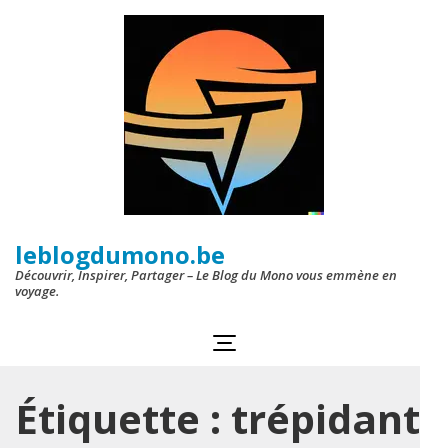
Aller
au
contenu
(Pressez
Entrée)
leblogdumono.be
Découvrir, Inspirer, Partager – Le Blog du Mono vous emmène en
voyage.
Étiquette :
trépidant