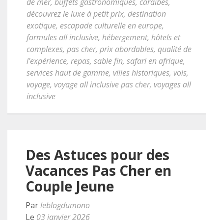
de mer
,
buffets gastronomiques
,
caraïbes
,
découvrez le luxe à petit prix
,
destination
exotique
,
escapade culturelle en europe
,
formules all inclusive
,
hébergement
,
hôtels et
complexes
,
pas cher
,
prix abordables
,
qualité de
l'expérience
,
repas
,
sable fin
,
safari en afrique
,
services haut de gamme
,
villes historiques
,
vols
,
voyage
,
voyage all inclusive pas cher
,
voyages all
inclusive
Des Astuces pour des
Vacances Pas Cher en
Couple Jeune
Par
leblogdumono
Le
03 janvier 2026