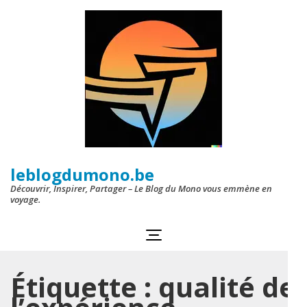
Aller
au
contenu
(Pressez
Entrée)
leblogdumono.be
Découvrir, Inspirer, Partager – Le Blog du Mono vous emmène en
voyage.
Étiquette :
qualité de