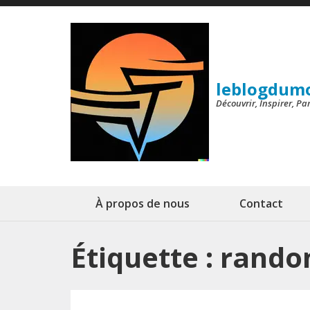
Aller
au
contenu
(Pressez
leblogdum
Entrée)
Découvrir, Inspirer, P
À propos de nous
Contact
Étiquette :
randon