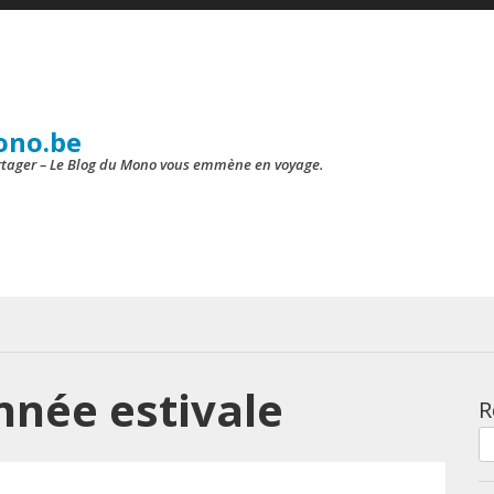
ono.be
artager – Le Blog du Mono vous emmène en voyage.
née estivale
R