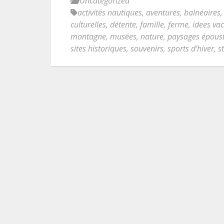
Uncategorized
activités nautiques
,
aventures
,
balnéaires
culturelles
,
détente
,
famille
,
ferme
,
idees va
montagne
,
musées
,
nature
,
paysages époust
sites historiques
,
souvenirs
,
sports d'hiver
,
s