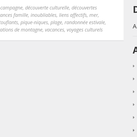
,
campagne
,
découverte culturelle
,
découvertes
cances famille
,
inoubliables
,
liens affectifs
,
mer
,
ouflants
,
pique-niques
,
plage
,
randonnée estivale
,
A
tations de montagne
,
vacances
,
voyages culturels