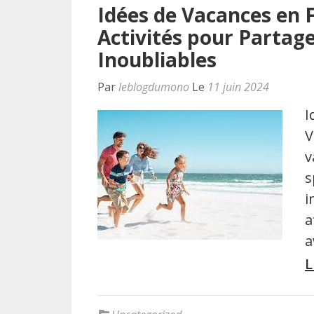
Idées de Vacances en F
Activités pour Parta
Inoubliables
Par
leblogdumono
Le
11 juin 2024
I
V
v
s
i
a
a
L