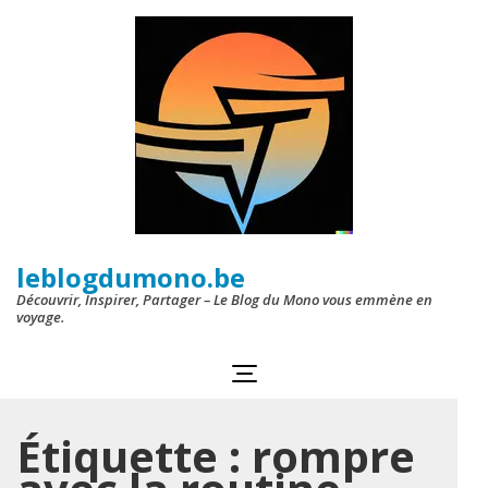
Aller
au
contenu
(Pressez
Entrée)
leblogdumono.be
Découvrir, Inspirer, Partager – Le Blog du Mono vous emmène en
voyage.
Étiquette :
rompre