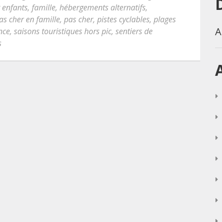
 enfants
,
famille
,
hébergements alternatifs
,
as cher en famille
,
pas cher
,
pistes cyclables
,
plages
A
nce
,
saisons touristiques hors pic
,
sentiers de
s