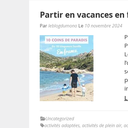
Partir en vacances en 
Par
leblogdumono
Le
10 novembre 2024
P
P
L
l
s
p
i
L
Uncategorized
activités adaptées
,
activités de plein air
,
ac