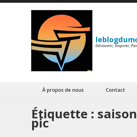
Aller
au
contenu
(Pressez
leblogdum
Entrée)
Découvrir, Inspirer, P
À propos de nous
Contact
Étiquette :
saison
pic