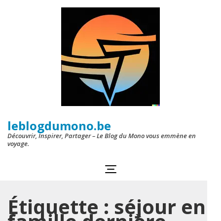
Aller
au
contenu
(Pressez
Entrée)
leblogdumono.be
Découvrir, Inspirer, Partager – Le Blog du Mono vous emmène en
voyage.
Étiquette :
séjour en