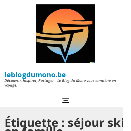
Aller
au
contenu
(Pressez
Entrée)
leblogdumono.be
Découvrir, Inspirer, Partager – Le Blog du Mono vous emmène en
voyage.
Étiquette :
séjour ski