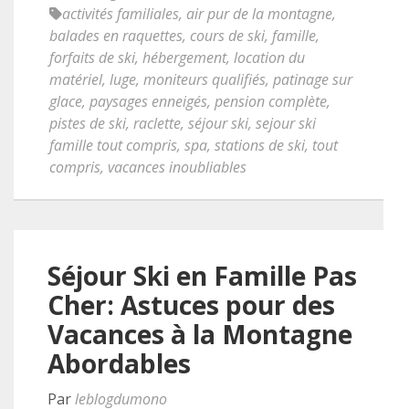
activités familiales
,
air pur de la montagne
,
balades en raquettes
,
cours de ski
,
famille
,
forfaits de ski
,
hébergement
,
location du
matériel
,
luge
,
moniteurs qualifiés
,
patinage sur
glace
,
paysages enneigés
,
pension complète
,
pistes de ski
,
raclette
,
séjour ski
,
sejour ski
famille tout compris
,
spa
,
stations de ski
,
tout
compris
,
vacances inoubliables
Séjour Ski en Famille Pas
Cher: Astuces pour des
Vacances à la Montagne
Abordables
Par
leblogdumono