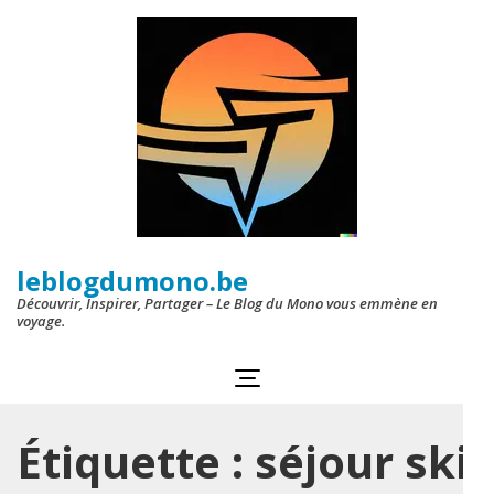
Aller
au
contenu
(Pressez
Entrée)
leblogdumono.be
Découvrir, Inspirer, Partager – Le Blog du Mono vous emmène en
voyage.
Étiquette :
séjour ski