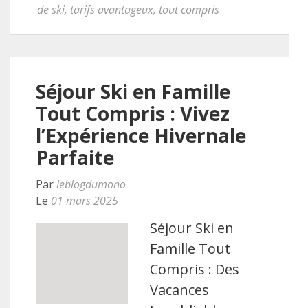
de ski
,
tarifs avantageux
,
tout compris
Séjour Ski en Famille
Tout Compris : Vivez
l’Expérience Hivernale
Parfaite
Par
leblogdumono
Le
01 mars 2025
Séjour Ski en
Famille Tout
Compris : Des
Vacances