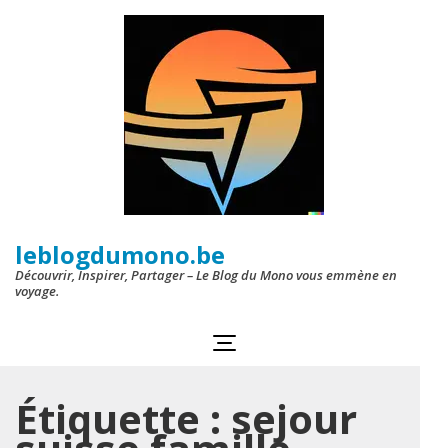
Aller
au
contenu
(Pressez
Entrée)
leblogdumono.be
Découvrir, Inspirer, Partager – Le Blog du Mono vous emmène en
voyage.
Étiquette :
sejour