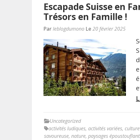
Escapade Suisse en Fam
Trésors en Famille !
Par
leblogdumono
Le
20 février 2025
S
S
d
e
é
e
L
Uncategorized
activités ludiques
,
activités variées
,
culture
savoureuse
,
nature
,
paysages époustouflant