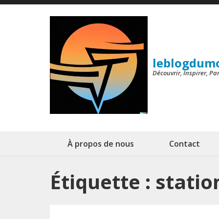
Aller
au
contenu
(Pressez
leblogdum
Entrée)
Découvrir, Inspirer, P
À propos de nous
Contact
Étiquette :
stati