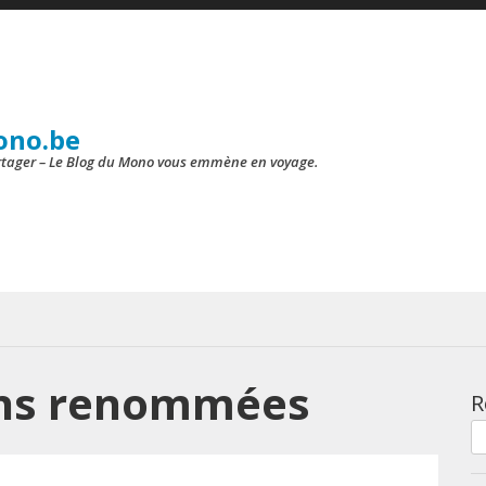
ono.be
artager – Le Blog du Mono vous emmène en voyage.
ons renommées
R