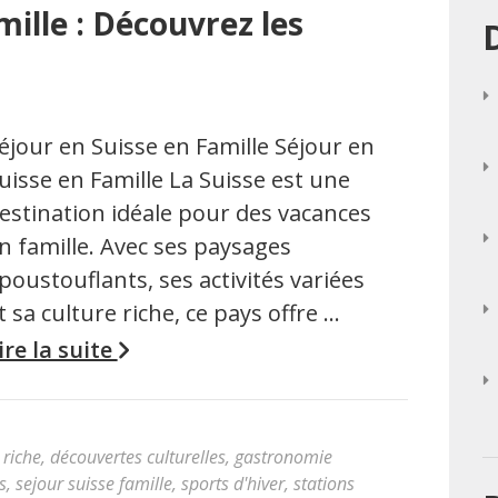
ille : Découvrez les
éjour en Suisse en Famille Séjour en
uisse en Famille La Suisse est une
estination idéale pour des vacances
n famille. Avec ses paysages
poustouflants, ses activités variées
t sa culture riche, ce pays offre …
ire la suite
 riche
,
découvertes culturelles
,
gastronomie
s
,
sejour suisse famille
,
sports d'hiver
,
stations