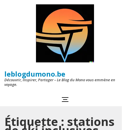
Aller
au
contenu
(Pressez
Entrée)
leblogdumono.be
Découvrir, Inspirer, Partager – Le Blog du Mono vous emmène en
voyage.
Étiquette :
stations