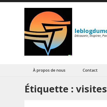
Aller
au
contenu
(Pressez
leblogdum
Entrée)
Découvrir, Inspirer, P
À propos de nous
Contact
Étiquette :
visite