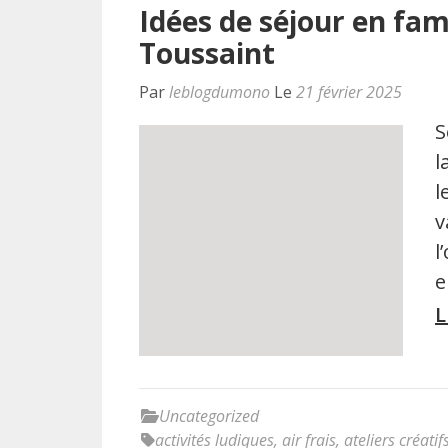
Idées de séjour en fam
Toussaint
Par
leblogdumono
Le
21 février 2025
S
l
l
v
l
e
L
Uncategorized
activités ludiques
,
air frais
,
ateliers créatif