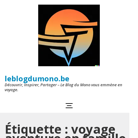
Aller
au
contenu
(Pressez
Entrée)
leblogdumono.be
Découvrir, Inspirer, Partager – Le Blog du Mono vous emmène en
voyage.
Étiquette :
voyage