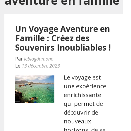
aventure en famille
Un Voyage Aventure en
Famille : Créez des
Souvenirs Inoubliables !
Par
leblogdumono
Le
13 décembre 2023
Le voyage est
une expérience
enrichissante
qui permet de
découvrir de
nouveaux
horizons, de se