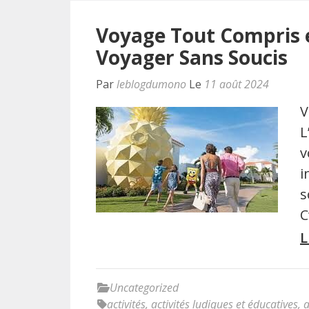
Voyage Tout Compris en
Voyager Sans Soucis
Par
leblogdumono
Le
11 août 2024
V
L
v
i
s
C
L
Uncategorized
activités
,
activités ludiques et éducatives
,
a