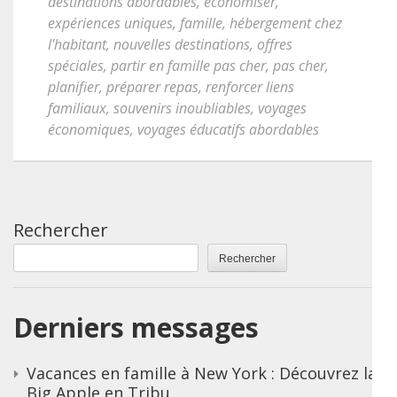
destinations abordables
,
économiser
,
expériences uniques
,
famille
,
hébergement chez
l'habitant
,
nouvelles destinations
,
offres
spéciales
,
partir en famille pas cher
,
pas cher
,
planifier
,
préparer repas
,
renforcer liens
familiaux
,
souvenirs inoubliables
,
voyages
économiques
,
voyages éducatifs abordables
Rechercher
Rechercher
Derniers messages
Vacances en famille à New York : Découvrez la
Big Apple en Tribu