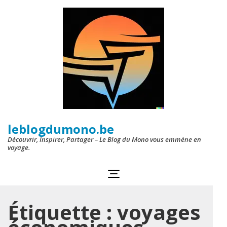
Aller
au
contenu
(Pressez
Entrée)
leblogdumono.be
Découvrir, Inspirer, Partager – Le Blog du Mono vous emmène en
voyage.
Étiquette :
voyages