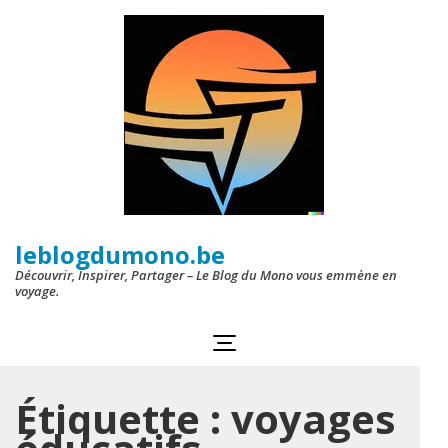
Aller
au
contenu
(Pressez
Entrée)
leblogdumono.be
Découvrir, Inspirer, Partager – Le Blog du Mono vous emmène en
voyage.
Étiquette :
voyages