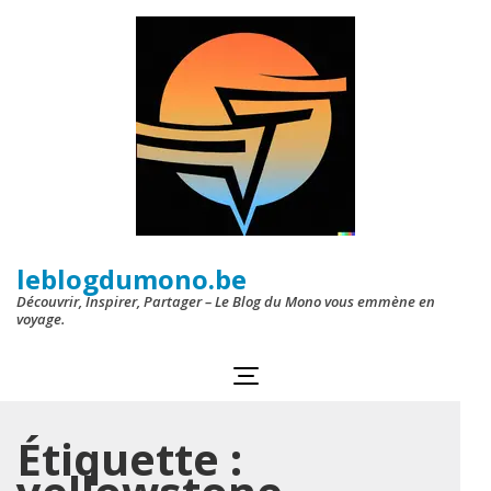
Aller
au
contenu
(Pressez
Entrée)
leblogdumono.be
Découvrir, Inspirer, Partager – Le Blog du Mono vous emmène en
voyage.
Étiquette :