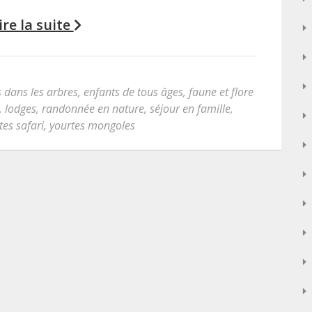
…
ire la suite
 dans les arbres
,
enfants de tous âges
,
faune et flore
,
lodges
,
randonnée en nature
,
séjour en famille
,
tes safari
,
yourtes mongoles