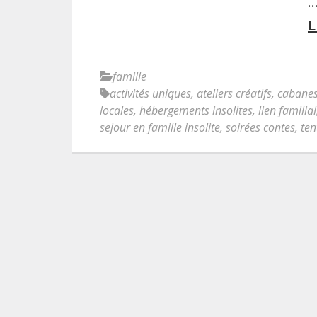
L
famille
activités uniques
,
ateliers créatifs
,
cabanes
locales
,
hébergements insolites
,
lien familial
sejour en famille insolite
,
soirées contes
,
ten