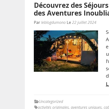
Découvrez des Séjours 
des Aventures Inoubli
Par
leblogdumono
Le
22 juillet 2024
S
A
e
u
l
s
d
L
Uncategorized
activités originales
,
aventures uniques
,
ca