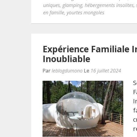
uniques
,
glamping
,
hébergements insolites
,
en famille
,
yourtes mongoles
Expérience Familiale In
Inoubliable
Par
leblogdumono
Le
16 juillet 2024
S
F
I
f
c
r