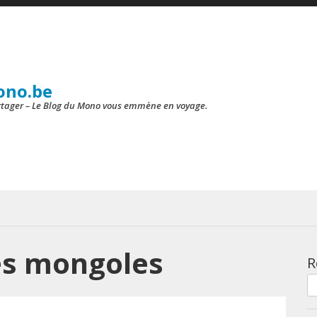
ono.be
artager – Le Blog du Mono vous emmène en voyage.
es mongoles
R