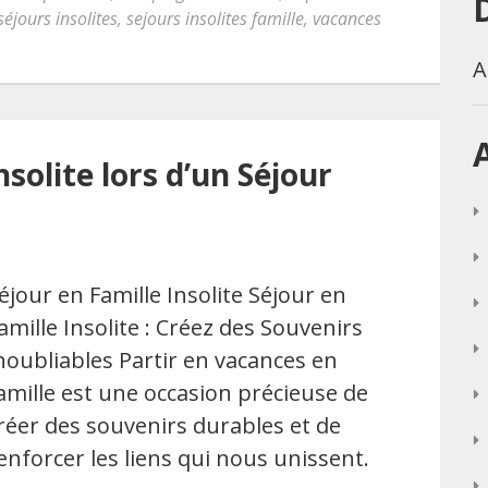
séjours insolites
,
sejours insolites famille
,
vacances
A
solite lors d’un Séjour
éjour en Famille Insolite Séjour en
amille Insolite : Créez des Souvenirs
noubliables Partir en vacances en
amille est une occasion précieuse de
réer des souvenirs durables et de
enforcer les liens qui nous unissent.