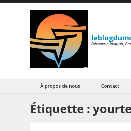
Aller
au
contenu
(Pressez
leblogdum
Entrée)
Découvrir, Inspirer, P
À propos de nous
Contact
Étiquette :
yourt