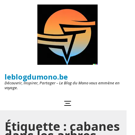
Aller
au
contenu
(Pressez
Entrée)
leblogdumono.be
Découvrir, Inspirer, Partager – Le Blog du Mono vous emmène en
voyage.
Étiquette :
cabanes