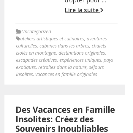
d’opter pour …
Lire la suite
Uncategorized
ateliers artistiques et culinaires
,
aventures
culturelles
,
cabanes dans les arbres
,
chalets
isolés en montagne
,
destinations originales
,
escapades créatives
,
expériences uniques
,
pays
exotiques
,
retraites dans la nature
,
séjours
insolites
,
vacances en famille originales
Des Vacances en Famille
Insolites: Créez des
Souvenirs Inoubliables