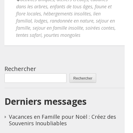
dans les arbres
,
enfants de tous âges
,
faune et
flore locales
,
hébergements insolites
,
lien
familial
,
lodges
,
randonnée en nature
,
séjour en
famille
,
sejour en famille insolite
,
soirées contes
,
tentes safari
,
yourtes mongoles
Rechercher
Rechercher
Derniers messages
Vacances en Famille pour Noël : Créez des
Souvenirs Inoubliables