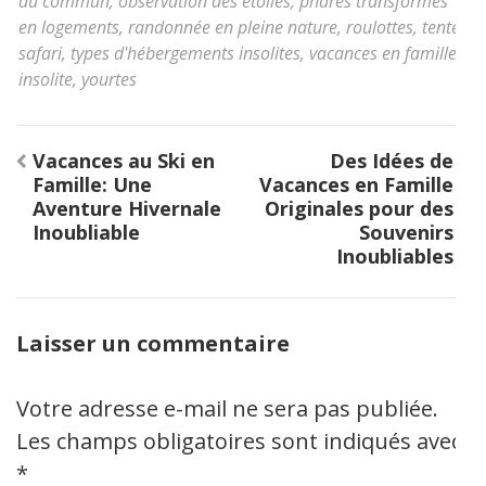
du commun
,
observation des étoiles
,
phares transformés
en logements
,
randonnée en pleine nature
,
roulottes
,
tentes
safari
,
types d'hébergements insolites
,
vacances en famille
insolite
,
yourtes
Navigation
Vacances au Ski en
Des Idées de
de
Famille: Une
Vacances en Famille
l’article
Aventure Hivernale
Originales pour des
Inoubliable
Souvenirs
Inoubliables
Laisser un commentaire
Votre adresse e-mail ne sera pas publiée.
Les champs obligatoires sont indiqués avec
*