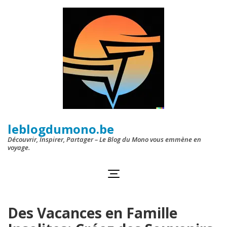
Aller
au
contenu
(Pressez
Entrée)
leblogdumono.be
Découvrir, Inspirer, Partager – Le Blog du Mono vous emmène en
voyage.
Des Vacances en Famille