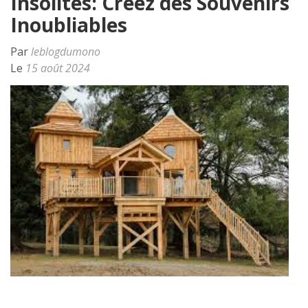
Insolites: Créez des Souvenirs
Inoubliables
Par
leblogdumono
Le
15 août 2024