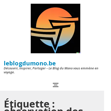
Aller
au
contenu
(Pressez
Entrée)
leblogdumono.be
Découvrir, Inspirer, Partager – Le Blog du Mono vous emmène en
voyage.
Étiquette :