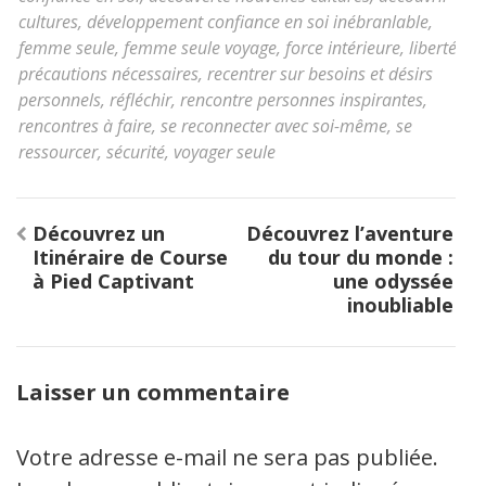
cultures
,
développement confiance en soi inébranlable
,
femme seule
,
femme seule voyage
,
force intérieure
,
liberté
,
précautions nécessaires
,
recentrer sur besoins et désirs
personnels
,
réfléchir
,
rencontre personnes inspirantes
,
rencontres à faire
,
se reconnecter avec soi-même
,
se
ressourcer
,
sécurité
,
voyager seule
Navigation
Découvrez un
Découvrez l’aventure
de
Itinéraire de Course
du tour du monde :
l’article
à Pied Captivant
une odyssée
inoubliable
Laisser un commentaire
Votre adresse e-mail ne sera pas publiée.