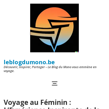
Aller
au
contenu
(Pressez
Entrée)
leblogdumono.be
Découvrir, Inspirer, Partager – Le Blog du Mono vous emmène en
voyage.
Voyage au Féminin :