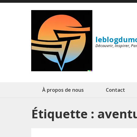
Aller
au
contenu
(Pressez
leblogdum
Entrée)
Découvrir, Inspirer, P
À propos de nous
Contact
Étiquette :
aventu