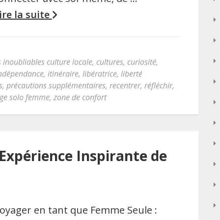
ire la suite
 inoubliables culture locale
,
cultures
,
curiosité
,
ndépendance
,
itinéraire
,
libératrice
,
liberté
s
,
précautions supplémentaires
,
recentrer
,
réfléchir
,
ge solo femme
,
zone de confort
’Expérience Inspirante de
oyager en tant que Femme Seule :