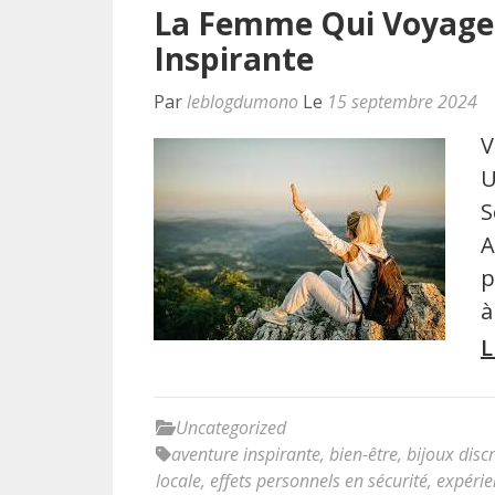
La Femme Qui Voyage 
Inspirante
Par
leblogdumono
Le
15 septembre 2024
V
U
S
A
p
à
L
Uncategorized
aventure inspirante
,
bien-être
,
bijoux discr
locale
,
effets personnels en sécurité
,
expérie