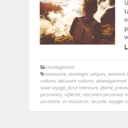
U
t
I
p
v
L
Uncategorized
autonomie
,
avantages uniques
,
aventure 
cultures
,
découvrir cultures
,
développement c
seule voyage
,
force intérieure
,
liberté
,
précau
personnels
,
réfléchir
,
rencontre personnes i
soi-même
,
se ressourcer
,
sécurité
,
voyager s