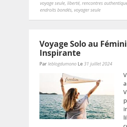
voyage seule
,
liberté
,
rencontres authentiqu
endroits bondés
,
voyager seule
Voyage Solo au Fémini
Inspirante
Par
leblogdumono
Le
31 juillet 2024
V
a
V
p
i
l
c