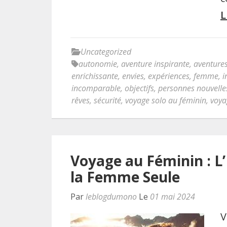
L
Uncategorized
autonomie
,
aventure inspirante
,
aventures
enrichissante
,
envies
,
expériences
,
femme
,
i
incomparable
,
objectifs
,
personnes nouvelle
rêves
,
sécurité
,
voyage solo au féminin
,
voya
Voyage au Féminin : L
la Femme Seule
Par
leblogdumono
Le
01 mai 2024
V