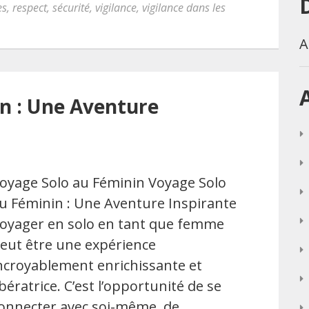
es
,
respect
,
sécurité
,
vigilance
,
vigilance dans les
A
n : Une Aventure
oyage Solo au Féminin Voyage Solo
u Féminin : Une Aventure Inspirante
oyager en solo en tant que femme
eut être une expérience
ncroyablement enrichissante et
ibératrice. C’est l’opportunité de se
onnecter avec soi-même, de …