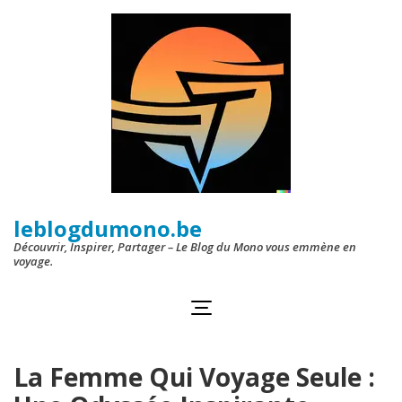
Aller
au
contenu
(Pressez
Entrée)
leblogdumono.be
Découvrir, Inspirer, Partager – Le Blog du Mono vous emmène en
voyage.
La Femme Qui Voyage Seule :