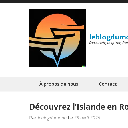
Aller
au
contenu
(Pressez
leblogdum
Entrée)
Découvrir, Inspirer, P
À propos de nous
Contact
Découvrez l’Islande en R
Par
leblogdumono
Le
23 avril 2025