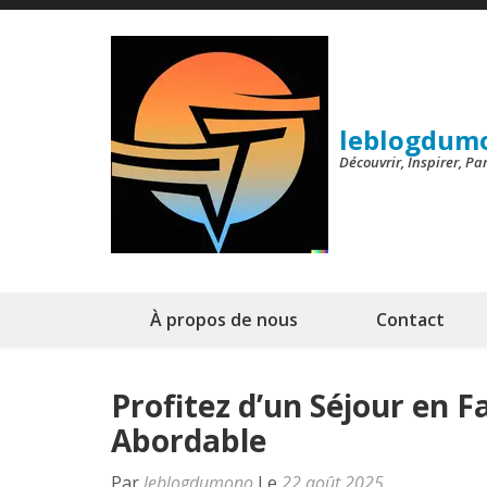
Aller
au
contenu
(Pressez
leblogdum
Entrée)
Découvrir, Inspirer, P
À propos de nous
Contact
Profitez d’un Séjour en F
Abordable
Par
leblogdumono
Le
22 août 2025