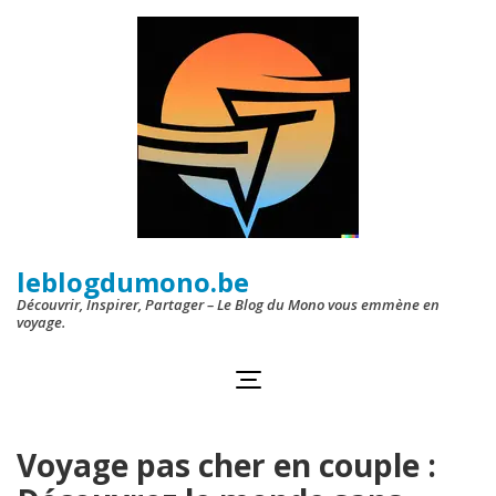
Aller
au
contenu
(Pressez
Entrée)
leblogdumono.be
Découvrir, Inspirer, Partager – Le Blog du Mono vous emmène en
voyage.
Voyage pas cher en couple :