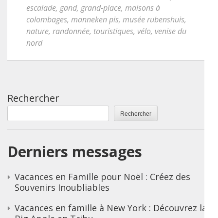
escalade
,
gand
,
grand-place
,
maisons à
colombages
,
manneken pis
,
musée rubenshuis
,
nature
,
randonnée
,
touristiques
,
vélo
,
venise du
nord
Rechercher
Rechercher
Derniers messages
Vacances en Famille pour Noël : Créez des
Souvenirs Inoubliables
Vacances en famille à New York : Découvrez la