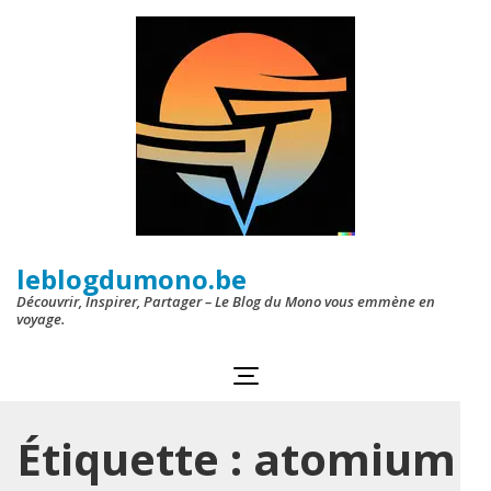
Aller
au
contenu
(Pressez
Entrée)
leblogdumono.be
Découvrir, Inspirer, Partager – Le Blog du Mono vous emmène en
voyage.
Étiquette :
atomium