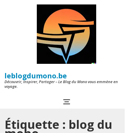
Aller
au
contenu
(Pressez
Entrée)
leblogdumono.be
Découvrir, Inspirer, Partager – Le Blog du Mono vous emmène en
voyage.
Étiquette :
blog du