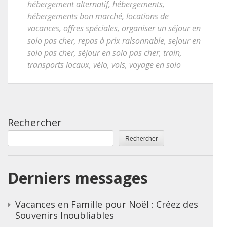
hébergement alternatif
,
hébergements
,
hébergements bon marché
,
locations de
vacances
,
offres spéciales
,
organiser un séjour en
solo pas cher
,
repas à prix raisonnable
,
sejour en
solo pas cher
,
séjour en solo pas cher
,
train
,
transports locaux
,
vélo
,
vols
,
voyage en solo
Rechercher
Rechercher
Derniers messages
Vacances en Famille pour Noël : Créez des
Souvenirs Inoubliables