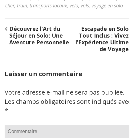
cher
,
train
,
transports locaux
,
vélo
,
vols
,
voyage en solo
Navigation
Découvrez l’Art du
Escapade en Solo
de
Séjour en Solo: Une
Tout Inclus : Vivez
l’article
Aventure Personnelle
l’Expérience Ultime
de Voyage
Laisser un commentaire
Votre adresse e-mail ne sera pas publiée.
Les champs obligatoires sont indiqués avec
*
Commentaire