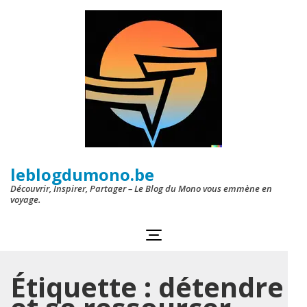
Aller
au
contenu
(Pressez
Entrée)
leblogdumono.be
Découvrir, Inspirer, Partager – Le Blog du Mono vous emmène en
voyage.
Étiquette :
détendre