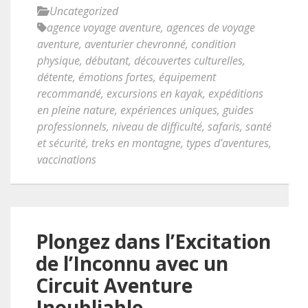
Uncategorized
agence voyage aventure
,
agences de voyage
aventure
,
aventurier chevronné
,
condition
physique
,
débutant
,
découvertes culturelles
,
détente
,
émotions fortes
,
équipement
recommandé
,
excursions en kayak
,
expéditions
en pleine nature
,
expériences uniques
,
guides
professionnels
,
niveau de difficulté
,
safaris
,
santé
et sécurité
,
treks en montagne
,
types d'aventures
,
vaccinations
Plongez dans l’Excitation
de l’Inconnu avec un
Circuit Aventure
Inoubliable