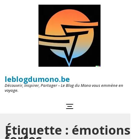
Aller
au
contenu
(Pressez
Entrée)
leblogdumono.be
Découvrir, Inspirer, Partager – Le Blog du Mono vous emmène en
voyage.
Étiquette :
émotions