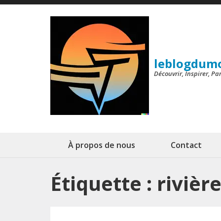
Aller
au
contenu
(Pressez
leblogdum
Entrée)
Découvrir, Inspirer, P
À propos de nous
Contact
Étiquette :
rivièr