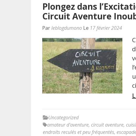
Plongez dans l’Excitat
Circuit Aventure Inoub
Par
leblogdumono
Le
17 février 2024
C
d
v
l
u
c
L
Uncategorized
amateur d'aventure
,
circuit aventure
,
cuis
endroits reculés et peu fréquentés
,
escapade