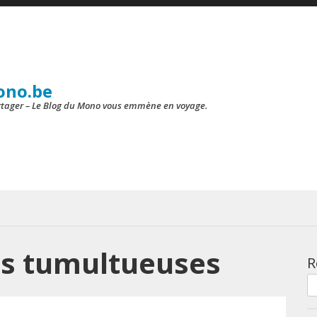
ono.be
artager – Le Blog du Mono vous emmène en voyage.
es tumultueuses
R