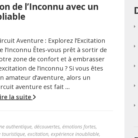
ion de l’Inconnu avec un
liable
ircuit Aventure : Explorez l’Excitation
e l’Inconnu Êtes-vous prêt à sortir de
otre zone de confort et à embrasser
’excitation de l’inconnu ? Si vous êtes
n amateur d’aventure, alors un
ircuit aventure est fait …
ire la suite
ine authentique
,
découvertes
,
émotions fortes
,
 touristique
,
excitation
,
expérience inoubliable
,