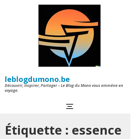
Aller
au
contenu
(Pressez
Entrée)
leblogdumono.be
Découvrir, Inspirer, Partager – Le Blog du Mono vous emmène en
voyage.
Étiquette :
essence