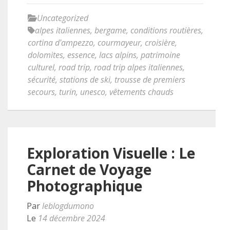
Uncategorized
alpes italiennes
,
bergame
,
conditions routières
,
cortina d'ampezzo
,
courmayeur
,
croisière
,
dolomites
,
essence
,
lacs alpins
,
patrimoine
culturel
,
road trip
,
road trip alpes italiennes
,
sécurité
,
stations de ski
,
trousse de premiers
secours
,
turin
,
unesco
,
vêtements chauds
Exploration Visuelle : Le
Carnet de Voyage
Photographique
Par
leblogdumono
Le
14 décembre 2024