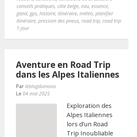
conseils pratiques
,
côte belge
,
eau
,
essence
,
gand
,
gps
,
histoire
,
itinéraire
,
météo
,
planifier
itinéraire
,
pression des pneus
,
road trip
,
road trip
1 jour
Aventure en Road Trip
dans les Alpes Italiennes
Par
leblogdumono
Le
04 mai 2025
Exploration des
Alpes Italiennes
lors d’un Road
Trip Inoubliable