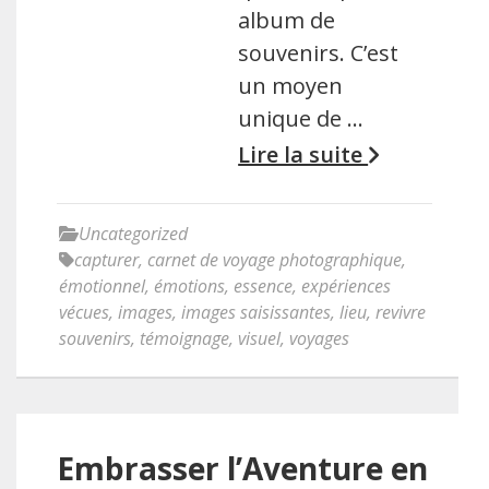
album de
souvenirs. C’est
un moyen
unique de …
Lire la suite
Uncategorized
capturer
,
carnet de voyage photographique
,
émotionnel
,
émotions
,
essence
,
expériences
vécues
,
images
,
images saisissantes
,
lieu
,
revivre
souvenirs
,
témoignage
,
visuel
,
voyages
Embrasser l’Aventure en