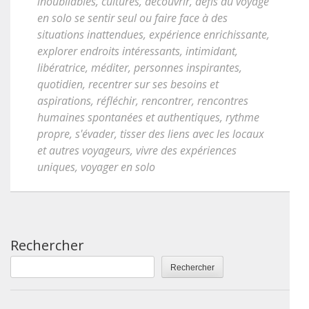
inoubliables
,
cultures
,
découvrir
,
défis du voyage
en solo se sentir seul ou faire face à des
situations inattendues
,
expérience enrichissante
,
explorer endroits intéressants
,
intimidant
,
libératrice
,
méditer
,
personnes inspirantes
,
quotidien
,
recentrer sur ses besoins et
aspirations
,
réfléchir
,
rencontrer
,
rencontres
humaines spontanées et authentiques
,
rythme
propre
,
s'évader
,
tisser des liens avec les locaux
et autres voyageurs
,
vivre des expériences
uniques
,
voyager en solo
Rechercher
Rechercher