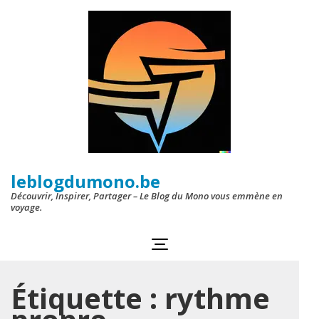
Aller
au
contenu
(Pressez
Entrée)
leblogdumono.be
Découvrir, Inspirer, Partager – Le Blog du Mono vous emmène en
voyage.
Étiquette :
rythme