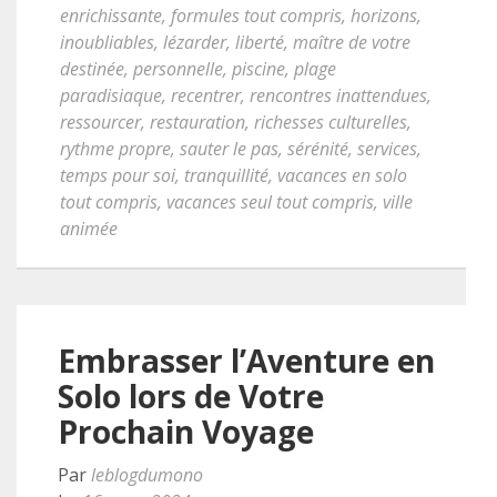
enrichissante
,
formules tout compris
,
horizons
,
inoubliables
,
lézarder
,
liberté
,
maître de votre
destinée
,
personnelle
,
piscine
,
plage
paradisiaque
,
recentrer
,
rencontres inattendues
,
ressourcer
,
restauration
,
richesses culturelles
,
rythme propre
,
sauter le pas
,
sérénité
,
services
,
temps pour soi
,
tranquillité
,
vacances en solo
tout compris
,
vacances seul tout compris
,
ville
animée
Embrasser l’Aventure en
Solo lors de Votre
Prochain Voyage
Par
leblogdumono