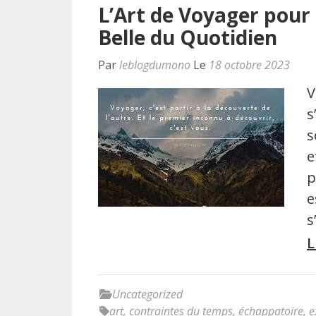
L’Art de Voyager pour
Belle du Quotidien
Par
leblogdumono
Le
18 octobre 2023
V
s
s
e
p
e
s
L
Uncategorized
art
,
contraintes du temps
,
échappatoire
,
e