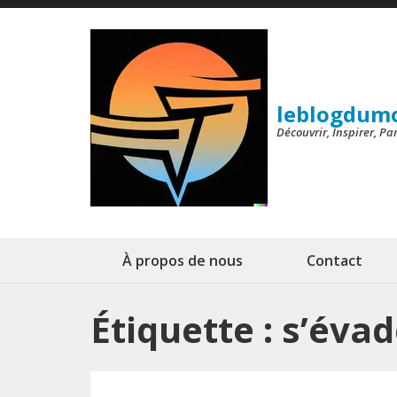
Aller
au
contenu
(Pressez
leblogdum
Entrée)
Découvrir, Inspirer, P
À propos de nous
Contact
Étiquette :
s’évad