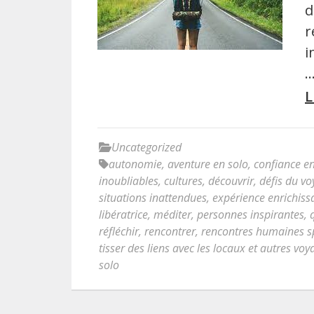
d
r
i
L
Uncategorized
autonomie
,
aventure en solo
,
confiance en
inoubliables
,
cultures
,
découvrir
,
défis du vo
situations inattendues
,
expérience enrichiss
libératrice
,
méditer
,
personnes inspirantes
,
réfléchir
,
rencontrer
,
rencontres humaines s
tisser des liens avec les locaux et autres vo
solo