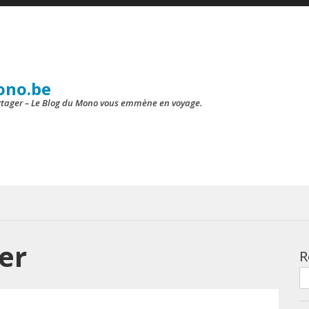
ono.be
artager – Le Blog du Mono vous emmène en voyage.
er
R