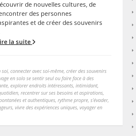
écouvrir de nouvelles cultures, de
encontrer des personnes
nspirantes et de créer des souvenirs
…
ire la suite
 soi
,
connecter avec soi-même
,
créer des souvenirs
yage en solo se sentir seul ou faire face à des
ante
,
explorer endroits intéressants
,
intimidant
,
quotidien
,
recentrer sur ses besoins et aspirations
,
pontanées et authentiques
,
rythme propre
,
s'évader
,
yageurs
,
vivre des expériences uniques
,
voyager en