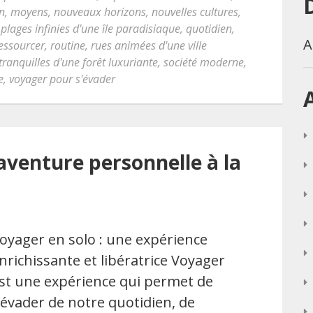
on
,
moyens
,
nouveaux horizons
,
nouvelles cultures
,
,
plages infinies d'une île paradisiaque
,
quotidien
,
A
essourcer
,
routine
,
rues animées d'une ville
tranquilles d'une forêt luxuriante
,
société moderne
,
e
,
voyager pour s'évader
aventure personnelle à la
oyager en solo : une expérience
nrichissante et libératrice Voyager
st une expérience qui permet de
’évader de notre quotidien, de