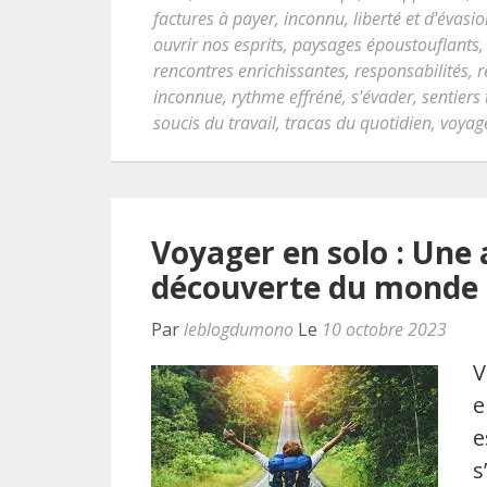
factures à payer
,
inconnu
,
liberté et d'évasi
ouvrir nos esprits
,
paysages époustouflants
rencontres enrichissantes
,
responsabilités
,
r
inconnue
,
rythme effréné
,
s'évader
,
sentiers 
soucis du travail
,
tracas du quotidien
,
voyag
Voyager en solo : Une 
découverte du monde
Par
leblogdumono
Le
10 octobre 2023
V
e
e
s