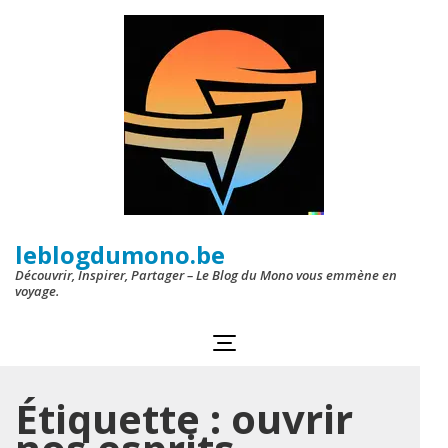
Aller
au
contenu
(Pressez
Entrée)
leblogdumono.be
Découvrir, Inspirer, Partager – Le Blog du Mono vous emmène en
voyage.
Étiquette :
ouvrir