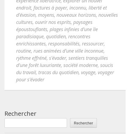
expérience libératrice
,
explorer un nouvel
endroit
,
factures à payer
,
inconnu
,
liberté et
d'évasion
,
moyens
,
nouveaux horizons
,
nouvelles
cultures
,
ouvrir nos esprits
,
paysages
époustouflants
,
plages infinies d'une île
paradisiaque
,
quotidien
,
rencontres
enrichissantes
,
responsabilités
,
ressourcer
,
routine
,
rues animées d'une ville inconnue
,
rythme effréné
,
s'évader
,
sentiers tranquilles
d'une forêt luxuriante
,
société moderne
,
soucis
du travail
,
tracas du quotidien
,
voyage
,
voyager
pour s'évader
Rechercher
Rechercher