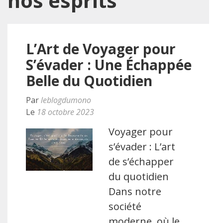
nos esprits
L’Art de Voyager pour
S’évader : Une Échappée
Belle du Quotidien
Par
leblogdumono
Le
18 octobre 2023
Voyager pour
s’évader : L’art
de s’échapper
du quotidien
Dans notre
société
moderne, où le