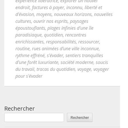
expérience libératrice
,
explorer un nouvel
endroit
,
factures à payer
,
inconnu
,
liberté et
d'évasion
,
moyens
,
nouveaux horizons
,
nouvelles
cultures
,
ouvrir nos esprits
,
paysages
époustouflants
,
plages infinies d'une île
paradisiaque
,
quotidien
,
rencontres
enrichissantes
,
responsabilités
,
ressourcer
,
routine
,
rues animées d'une ville inconnue
,
rythme effréné
,
s'évader
,
sentiers tranquilles
d'une forêt luxuriante
,
société moderne
,
soucis
du travail
,
tracas du quotidien
,
voyage
,
voyager
pour s'évader
Rechercher
Rechercher