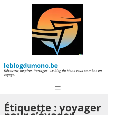
Aller
au
contenu
(Pressez
Entrée)
leblogdumono.be
Découvrir, Inspirer, Partager – Le Blog du Mono vous emmène en
voyage.
Étiquette :
voyager