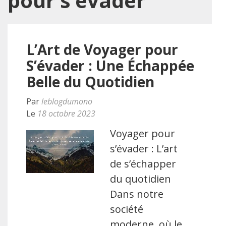
pour s’évader
L’Art de Voyager pour
S’évader : Une Échappée
Belle du Quotidien
Par
leblogdumono
Le
18 octobre 2023
Voyager pour
s’évader : L’art
de s’échapper
du quotidien
Dans notre
société
moderne, où le