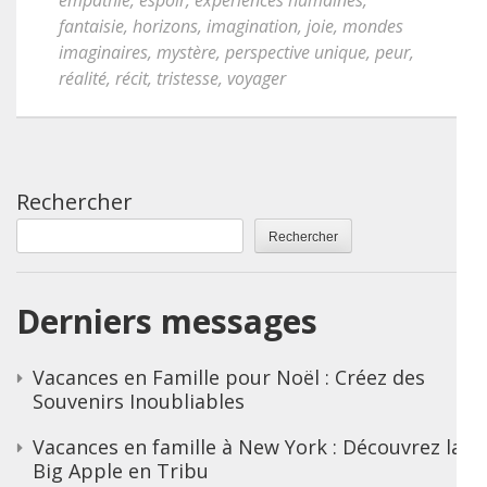
empathie
,
espoir
,
expériences humaines
,
fantaisie
,
horizons
,
imagination
,
joie
,
mondes
imaginaires
,
mystère
,
perspective unique
,
peur
,
réalité
,
récit
,
tristesse
,
voyager
Rechercher
Rechercher
Derniers messages
Vacances en Famille pour Noël : Créez des
Souvenirs Inoubliables
Vacances en famille à New York : Découvrez la
Big Apple en Tribu