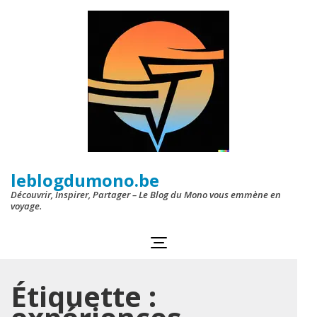
Aller
au
contenu
(Pressez
Entrée)
leblogdumono.be
Découvrir, Inspirer, Partager – Le Blog du Mono vous emmène en
voyage.
Étiquette :