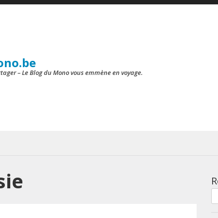
ono.be
artager – Le Blog du Mono vous emmène en voyage.
sie
R