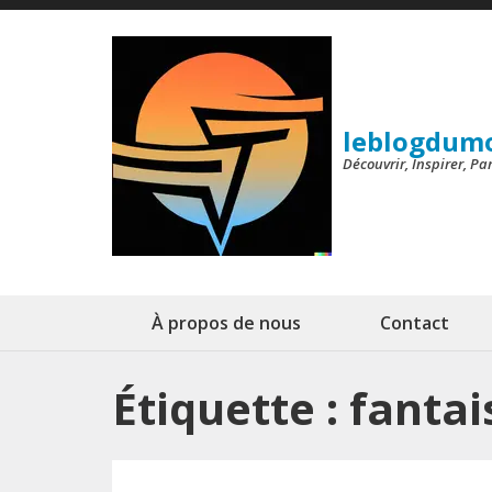
Aller
au
contenu
(Pressez
leblogdum
Entrée)
Découvrir, Inspirer, P
À propos de nous
Contact
Étiquette :
fantai