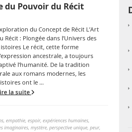
e du Pouvoir du Récit
xploration du Concept de Récit L’Art
u Récit : Plongée dans l’Univers des
istoires Le récit, cette forme
’expression ancestrale, a toujours
aptivé l’humanité. De la tradition
rale aux romans modernes, les
istoires ont le …
ire la suite
ns
,
empathie
,
espoir
,
expériences humaines
,
s imaginaires
,
mystère
,
perspective unique
,
peur
,