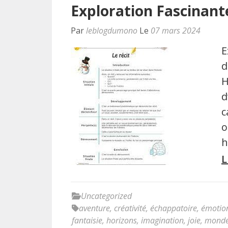
Exploration Fascinant
Par
leblogdumono
Le
07 mars 2024
E
d
H
d
c
o
h
L
Uncategorized
aventure
,
créativité
,
échappatoire
,
émotio
fantaisie
,
horizons
,
imagination
,
joie
,
monde