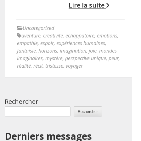
Lire la suite
Uncategorized
aventure
,
créativité
,
échappatoire
,
émotions
,
empathie
,
espoir
,
expériences humaines
,
fantaisie
,
horizons
,
imagination
,
joie
,
mondes
imaginaires
,
mystère
,
perspective unique
,
peur
,
réalité
,
récit
,
tristesse
,
voyager
Rechercher
Rechercher
Derniers messages