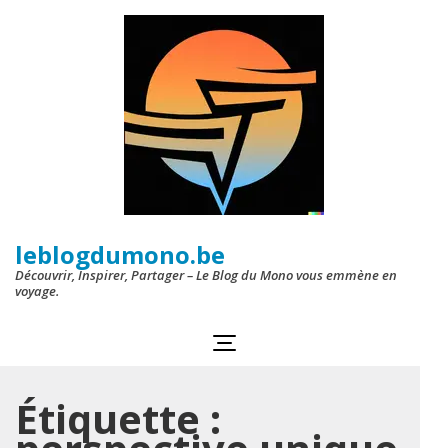
Aller
au
contenu
(Pressez
Entrée)
leblogdumono.be
Découvrir, Inspirer, Partager – Le Blog du Mono vous emmène en
voyage.
Étiquette :