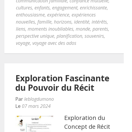
communication familiale
,
confiance mutuelle
,
cultures
,
enfants
,
engagement
,
enrichissante
,
enthousiasme
,
expérience
,
expériences
nouvelles
,
famille
,
horizons
,
identité
,
intérêts
,
liens
,
moments inoubliables
,
monde
,
parents
,
perspective unique
,
planification
,
souvenirs
,
voyage
,
voyage avec des ados
Exploration Fascinante
du Pouvoir du Récit
Par
leblogdumono
Le
07 mars 2024
Exploration du
Concept de Récit