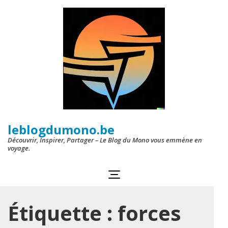
Aller
au
contenu
(Pressez
Entrée)
leblogdumono.be
Découvrir, Inspirer, Partager – Le Blog du Mono vous emmène en
voyage.
Étiquette :
forces