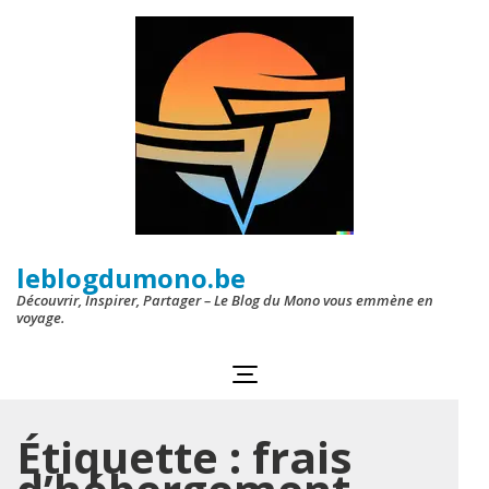
Aller
au
contenu
(Pressez
Entrée)
leblogdumono.be
Découvrir, Inspirer, Partager – Le Blog du Mono vous emmène en
voyage.
Étiquette :
frais