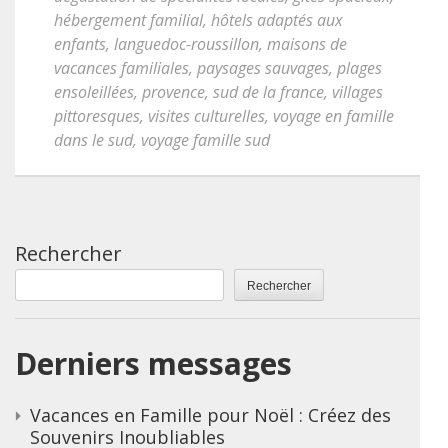
hébergement familial
,
hôtels adaptés aux
enfants
,
languedoc-roussillon
,
maisons de
vacances familiales
,
paysages sauvages
,
plages
ensoleillées
,
provence
,
sud de la france
,
villages
pittoresques
,
visites culturelles
,
voyage en famille
dans le sud
,
voyage famille sud
Rechercher
Rechercher
Derniers messages
Vacances en Famille pour Noël : Créez des
Souvenirs Inoubliables