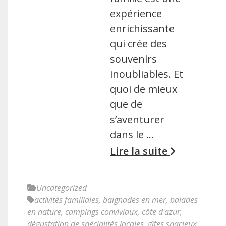
expérience
enrichissante
qui crée des
souvenirs
inoubliables. Et
quoi de mieux
que de
s’aventurer
dans le …
Lire la suite
Uncategorized
activités familiales
,
baignades en mer
,
balades
en nature
,
campings conviviaux
,
côte d'azur
,
dégustation de spécialités locales
,
gîtes spacieux
,