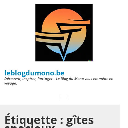
Aller
au
contenu
(Pressez
Entrée)
leblogdumono.be
Découvrir, Inspirer, Partager – Le Blog du Mono vous emmène en
voyage.
Étiquette :
gîtes